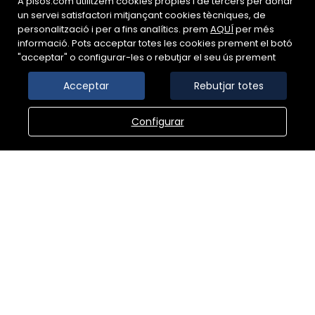
A pisos.com utilitzem cookies pròpies i de tercers per donar
un servei satisfactori mitjançant cookies tècniques, de
personalització i per a fins analítics. prem
AQUÍ
per més
informació. Pots acceptar totes les cookies prement el botó
"acceptar" o configurar-les o rebutjar el seu ús prement
GABINET IMMOBILIARI
Acceptar
Rebutjar totes
Travessia Carril 2. 17001 GIRONA
Configurar